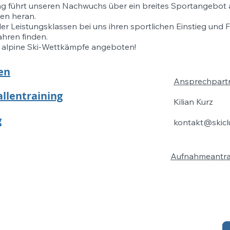
g führt unseren Nachwuchs über ein breites Sportangebot 
nen heran.
er Leistungsklassen bei uns ihren sportlichen Einstieg und 
hren finden.
h alpine Ski-Wettkämpfe angeboten!
en
Ansprechpartn
llentraining
Kilian Kurz
g
kontakt@skicl
Aufnahmeantra