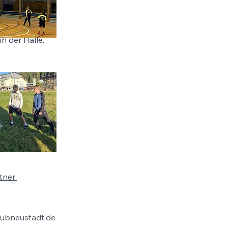
n der Halle.
ner:
ubneustadt.de