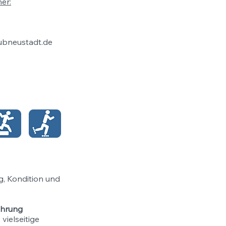
er:
ubneustadt.de
g, Kondition und
fahrung
vielseitige