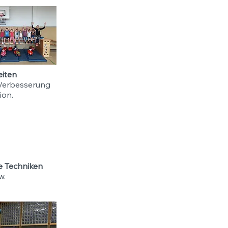
eiten
 Verbesserung
ion.
he Techniken
w.