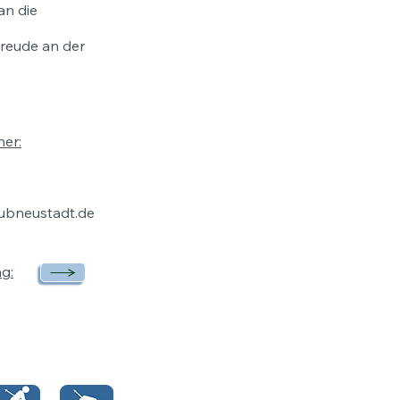
an die
Freude an der
er:
ubneustadt.de
g: